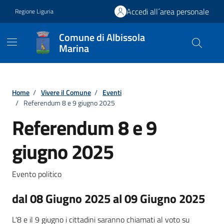
Vai ai contenuti
Vai al footer
Accedi all´area personale
Regione Liguria
Comune di Albissola
Marina
Home
/
Vivere il Comune
/
Eventi
/
Referendum 8 e 9 giugno 2025
Referendum 8 e 9
giugno 2025
Evento politico
dal 08 Giugno 2025 al 09 Giugno 2025
L'8 e il 9 giugno i cittadini saranno chiamati al voto su