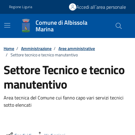
Vai ai contenuti
Vai al footer
Accedi all´area personale
Regione Liguria
Comune di Albissola
Marina
Home
/
Amministrazione
/
Aree amministrative
/
Settore tecnico e tecnico manutentivo
Settore Tecnico e tecnico
manutentivo
Area tecnica del Comune cui fanno capo vari servizi tecnici
sotto elencati