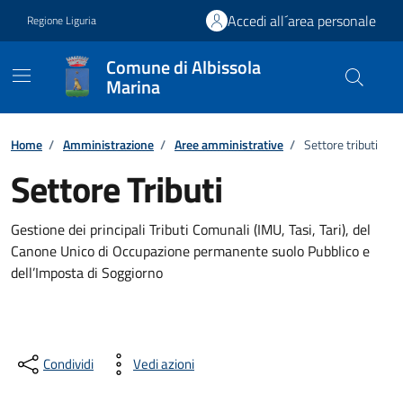
Vai ai contenuti
Vai al footer
Accedi all´area personale
Regione Liguria
Comune di Albissola
Marina
Home
/
Amministrazione
/
Aree amministrative
/
Settore tributi
Settore Tributi
Gestione dei principali Tributi Comunali (IMU, Tasi, Tari), del
Canone Unico di Occupazione permanente suolo Pubblico e
dell’Imposta di Soggiorno
Condividi
Vedi azioni