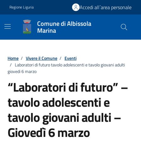
Vai ai contenuti
Vai al footer
Accedi all´area personale
Regione Liguria
Comune di Albissola
Marina
Home
/
Vivere il Comune
/
Eventi
/
Laboratori di futuro tavolo adolescenti e tavolo giovani adulti
giovedi 6 marzo
“Laboratori di futuro” –
tavolo adolescenti e
tavolo giovani adulti –
Giovedì 6 marzo