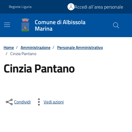
Vai ai contenuti
Vai al footer
Accedi all´area personale
Regione Liguria
Comune di Albissola
Marina
Home
/
Amministrazione
/
Personale Amministrativo
/
Cinzia Pantano
Cinzia Pantano
Condividi
Vedi azioni