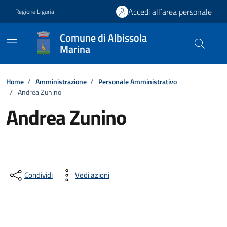
Vai ai contenuti
Vai al footer
Accedi all´area personale
Regione Liguria
Comune di Albissola
Marina
Home
/
Amministrazione
/
Personale Amministrativo
/
Andrea Zunino
Andrea Zunino
Condividi
Vedi azioni