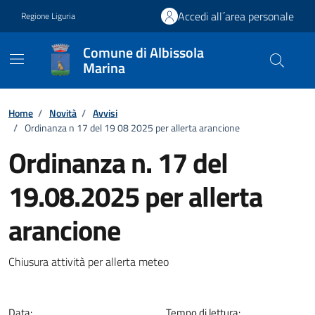
Vai ai contenuti
Vai al footer
Accedi all´area personale
Regione Liguria
Comune di Albissola
Marina
Home
/
Novità
/
Avvisi
/
Ordinanza n 17 del 19 08 2025 per allerta arancione
Ordinanza n. 17 del
19.08.2025 per allerta
arancione
Dettagli della notizia
Chiusura attività per allerta meteo
Data:
Tempo di lettura: