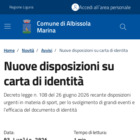
Vai ai contenuti
Vai al footer
Accedi all´area personale
Regione Liguria
Comune di Albissola
Marina
Home
/
Novità
/
Avvisi
/
Nuove disposizioni su carta di identita
Nuove disposizioni su
carta di identità
Dettagli della notizia
Decreto legge n. 108 del 26 giugno 2026 recante disposizioni
urgenti in materia di sport, per lo svolgimento di grandi eventi e
l’efficacia del documento di identità
Data:
Tempo di lettura:
1 min
03 Luglio 2026