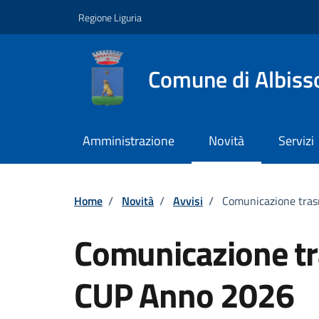
Vai ai contenuti
Vai al footer
Regione Liguria
Comune di Albiss
Amministrazione
Novità
Servizi
Home
/
Novità
/
Avvisi
/
Comunicazione tras
Comunicazione tr
CUP Anno 2026