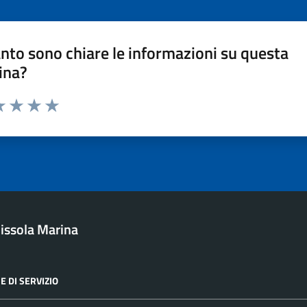
nto sono chiare le informazioni su questa
ina?
a 1 stelle su 5
luta 2 stelle su 5
Valuta 3 stelle su 5
Valuta 4 stelle su 5
Valuta 5 stelle su 5
issola Marina
E DI SERVIZIO