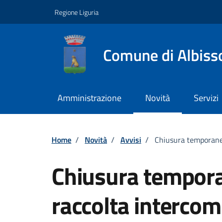
Vai ai contenuti
Vai al footer
Regione Liguria
Comune di Albiss
Amministrazione
Novità
Servizi
Home
/
Novità
/
Avvisi
/
Chiusura temporanea
Chiusura tempora
raccolta intercom