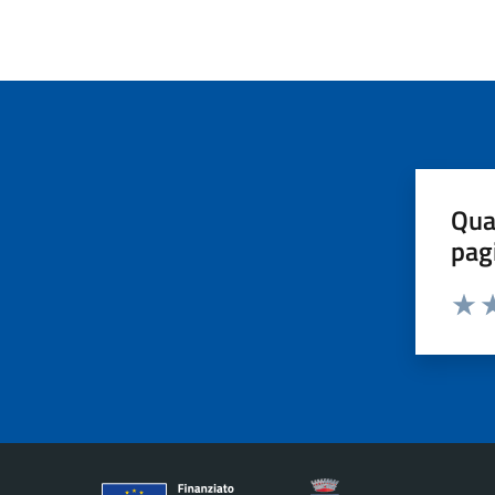
Qua
pag
Valut
Va