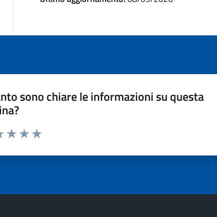
nto sono chiare le informazioni su questa
ina?
a 1 stelle su 5
luta 2 stelle su 5
Valuta 3 stelle su 5
Valuta 4 stelle su 5
Valuta 5 stelle su 5