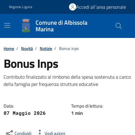
Vai ai contenuti
Vai al footer
Accedi all´area personale
Regione Liguria
Comune di Albissola
Marina
Home
/
Novità
/
Notizie
/
Bonus inps
Bonus Inps
Dettagli della notizia
Contributo finalizzato al rimborso della spesa sostenuta a carico
della famiglia per frequenza strutture educative
Data:
Tempo di lettura:
1 min
07 Maggio 2026
Condividi
Vedi azioni