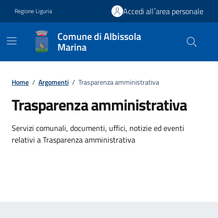
Vai ai contenuti
Vai al footer
Accedi all´area personale
Regione Liguria
Comune di Albissola
Marina
Home
/
Argomenti
/
Trasparenza amministrativa
Trasparenza amministrativa
Dettagli dell'argomento
Servizi comunali, documenti, uffici, notizie ed eventi
relativi a Trasparenza amministrativa