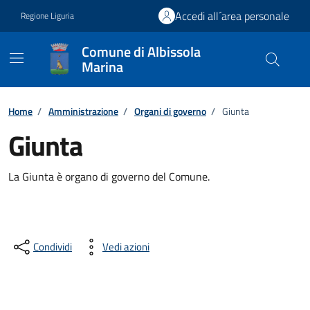
Vai ai contenuti
Vai al footer
Accedi all´area personale
Regione Liguria
Comune di Albissola
Marina
Home
/
Amministrazione
/
Organi di governo
/
Giunta
Giunta
La Giunta è organo di governo del Comune.
Condividi
Vedi azioni